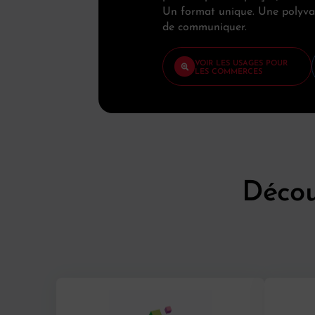
Un format unique. Une polyval
de communiquer.
VOIR LES USAGES POUR
LES COMMERCES
Décou