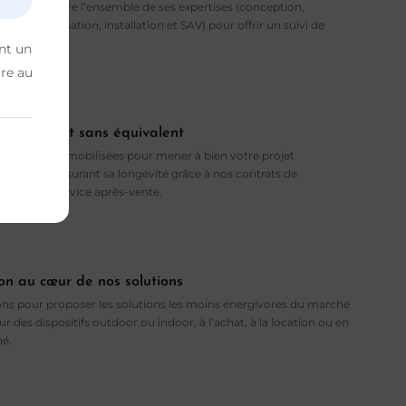
rise et intègre l’ensemble de ses expertises (conception,
commercialisation, installation et SAV) pour offrir un suivi de
 proximité.
nt un
ire au
pagnement sans équivalent
quipes sont mobilisées pour mener à bien votre projet
 tout en assurant sa longévité grâce à nos contrats de
et notre service après-vente.
on au cœur de nos solutions
ns pour proposer les solutions les moins énergivores du marché
ur des dispositifs outdoor ou indoor, à l’achat, à la location ou en
né.