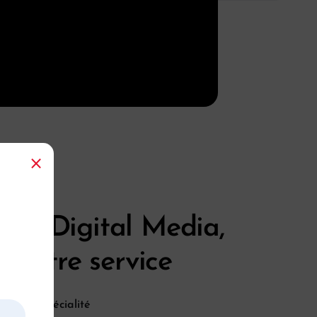
⨯
vet Digital Media,
à votre service
e, notre spécialité