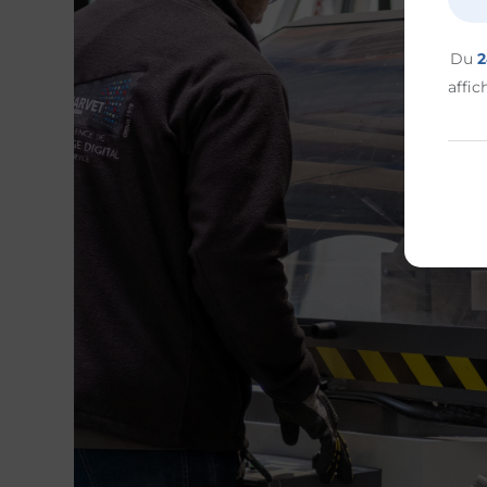
Du
2
affic