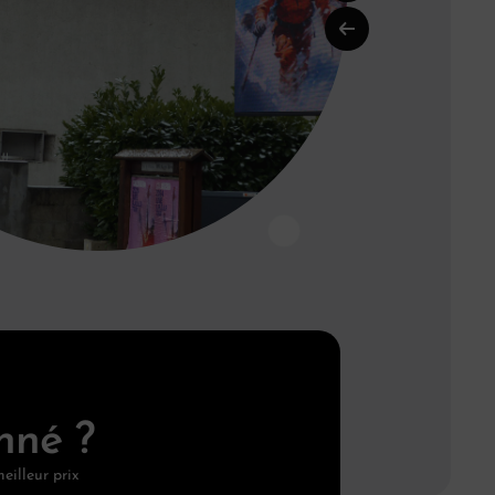
nné ?
eilleur prix