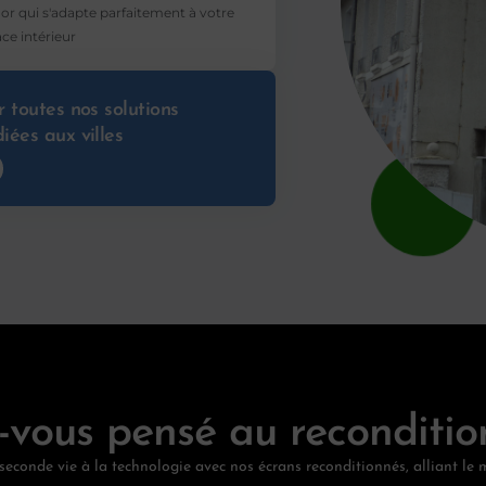
or qui s'adapte parfaitement à votre
ce intérieur
r toutes nos solutions
iées aux villes
-vous pensé au reconditio
seconde vie à la technologie avec nos écrans reconditionnés, alliant le m