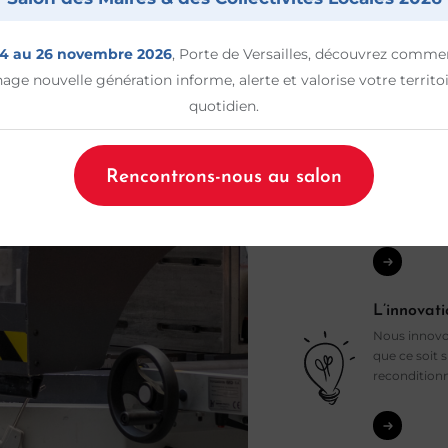
Charvet maît
fabrication, 
qualité et de
4 au 26 novembre 2026
, Porte de Versailles, découvrez comme
hage nouvelle génération informe, alerte et valorise votre territo
quotidien.
Un accom
Rencontrons-nous au salon
Toutes nos é
d’équipement
maintenance 
L’innovati
Nous innovo
que ce soit s
recondition