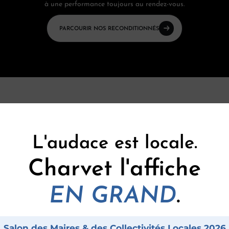
à une performance toujours au rendez-vous.
PARCOURIR NOS RECONDITIONNÉS
L'audace est locale.
Char
Charvet l'affiche
.
EN GRAND
L’expertis
Salon des Maires & des Collectivités Locales 2026