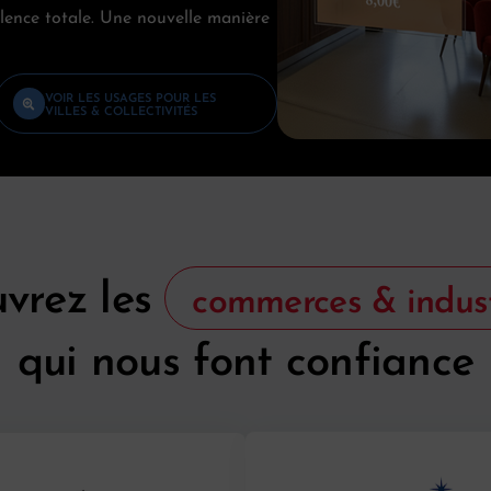
ence totale. Une nouvelle manière
VOIR LES USAGES POUR LES
VILLES & COLLECTIVITÉS
vrez les
commerces & indust
qui nous font confiance