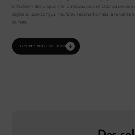
entretient des dispositifs lumineux LED et LCD au servic
digitale : éco-conçus, neufs ou reconditionnés, à la vente 
durées.
TROUVEZ VOTRE SOLUTION
Des so