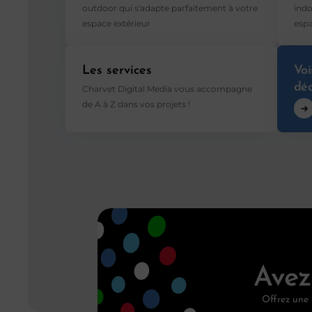
outdoor qui s'adapte parfaitement à votre
indo
espace extérieur
espa
Les services
Voi
déd
Charvet Digital Media vous accompagne
de A à Z dans vos projets !
Avez
Offrez une 