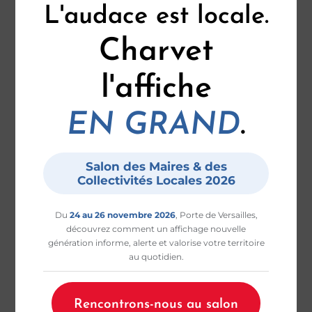
L'audace est locale.
Charvet
l'affiche
.
EN GRAND
Salon des Maires & des
Collectivités Locales 2026
Du
24 au 26 novembre 2026
, Porte de Versailles,
découvrez comment un affichage nouvelle
génération informe, alerte et valorise votre territoire
au quotidien.
Rencontrons-nous au salon