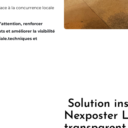
ace à la concurrence locale
l’attention, renforcer
 et améliorer la visibilité
ale.techniques et
L'audace est locale.
Charvet l'affiche
Solution ins
.
EN GRAND
Nexposter 
transparent 
Salon des Maires & des Collectivités Locales 2026