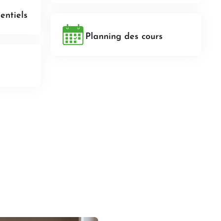
ntiels
Planning des cours