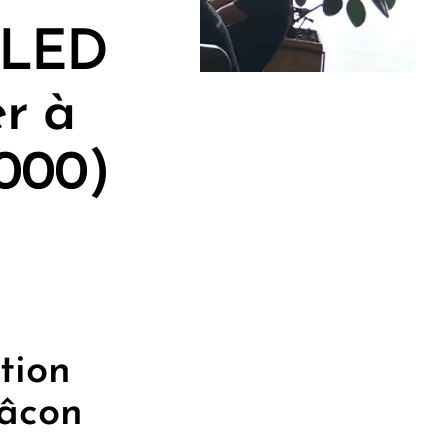
n LED
r à
1000)
tion
Mâcon