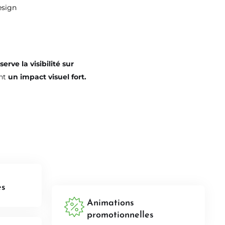
esign
erve la visibilité sur
ant
un impact visuel fort.
es
Animations
promotionnelles