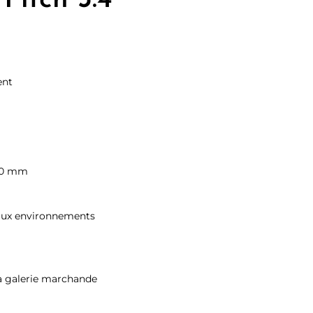
nt un
ire au
ent
380 mm
aux environnements
 la galerie marchande