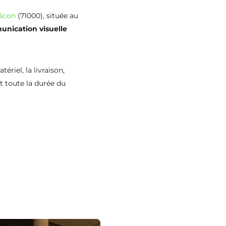
âcon
(71000), située au
nication visuelle
ériel, la livraison,
nt toute la durée du