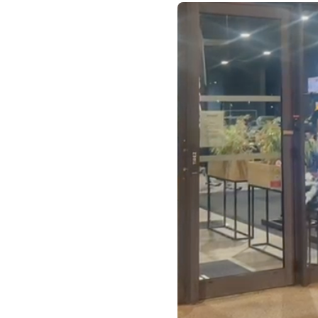
Du
2
affic