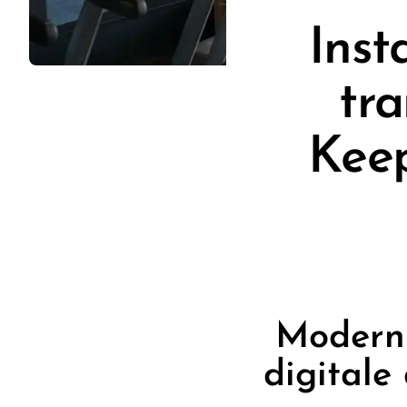
Inst
tr
Keep
Moderni
digitale