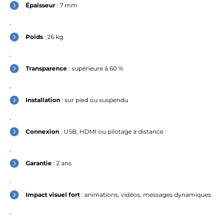
Charvet
Épaisseur
: 7 mm
l'affiche
Poids
: 26 kg
.
EN GRAND
Transparence
: supérieure à 60 %
Salon des Maires & des
Installation
: sur pied ou suspendu
Collectivités Locales 2026
Du
24 au 26 novembre 2026
, Porte de Versailles,
Connexion
: USB, HDMI ou pilotage à distance
découvrez comment un affichage nouvelle
génération informe, alerte et valorise votre territoire
au quotidien.
Garantie
: 2 ans
Rencontrons-nous au salon
Impact visuel fort
: animations, vidéos, messages dynamiques