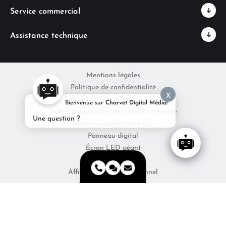
Service commercial
Assistance technique
Mentions légales
Politique de confidentialité
X
Panneau publicitaire lumineux
Bienvenue sur
Charvet Digital Média!
Totem digital et borne interactive tactile
Une question ?
Panneau publicitaire led
Panneau digital
Écran LED géant
Écran digital
Afficheur LED Professionnel
Affichage électronique
Journal Électronique d’Information
Affichage Légal
Panneau d'information en ville