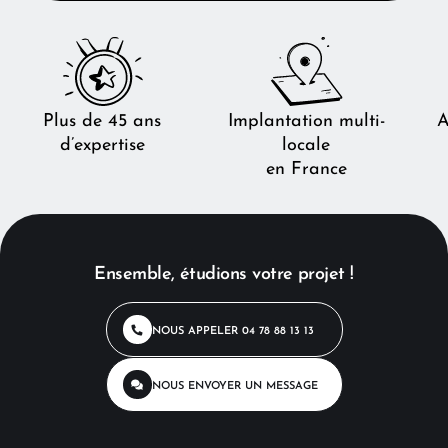
Plus de 45 ans
Implantation multi-
A
d’expertise
locale
en France
Ensemble, étudions votre projet !
NOUS APPELER
04 78 88 13 13
NOUS ENVOYER
UN MESSAGE