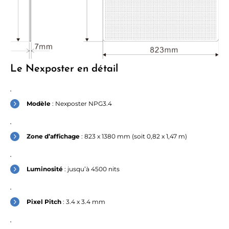
Le Nexposter en détail
Modèle
: Nexposter NPG3.4
Zone d’affichage
: 823 x 1380 mm (soit 0,82 x 1,47 m)
Luminosité
: jusqu’à 4500 nits
⨯
Pixel Pitch
: 3.4 x 3.4 mm
L'audace est locale.