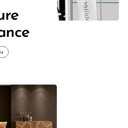
ure
rance
24