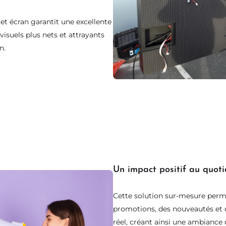
et écran garantit une excellente
visuels plus nets et attrayants
n.
L'audace est locale.
Charvet l'affiche
Un impact positif au quoti
.
EN GRAND
Cette solution sur-mesure perme
promotions, des nouveautés et 
réel, créant ainsi une ambiance 