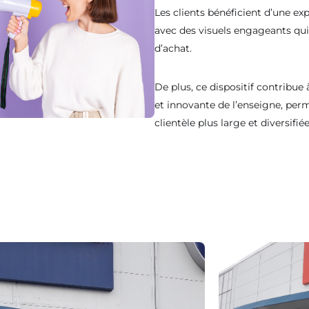
Salon des Maires & des Collectivités Locales 2026
Les clients bénéficient d’une ex
avec des visuels engageants qui 
, Porte de Versailles, découvrez commen
24 au 26 novembre 2026
d’achat.
hage nouvelle génération informe, alerte et valorise votre territo
quotidien.
De plus, ce dispositif contribu
et innovante de l’enseigne, perm
Rencontrons-nous au salon
clientèle plus large et diversifiée