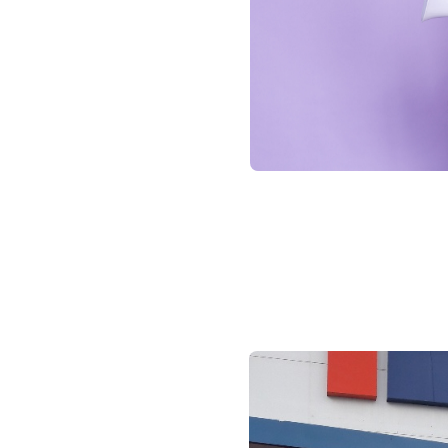
Du
affic