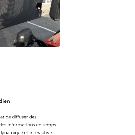
⨯
dien
t de diffuser des
des informations en temps
dynamique et interactive.