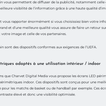
in vous permettent de diffuser de la publicité, notamment celle
illeure visibilité de l’information grâce à une haute qualité d’i
4 au 26 novembre 2026
, Porte de Versailles, découvrez comme
hage nouvelle génération informe, alerte et valorise votre territo
ut vous rapporter énormément si vous choisissiez bien votre infras
quotidien.
and et d’une meilleure qualité vous assure de faire un retour su
 votre image et celle de vos partenaires.
Rencontrons-nous au salon
in sont des dispositifs conformes aux exigences de l’UEFA.
iques adaptés à une utilisation intérieur / indoor
ons que Charvet Digital Media vous propose les écrans LED périmé
périmétriques indoor. Ces dispositifs sont conçus pour une meilleu
e pour les matchs de basket ou de handball par exemple. Ces écra
traste élevé et donc une visibilité optimisée.