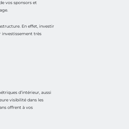
 de vos sponsors et
mage.
nt un
ire au
tructure. En effet, investir
r investissement très
triques d’intérieur, aussi
re visibilité dans les
ns offrent à vos