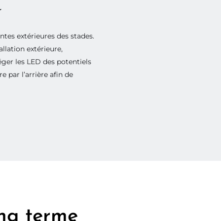
r
tes extérieures des stades.
llation extérieure,
éger les LED des potentiels
 par l’arrière afin de
ong terme