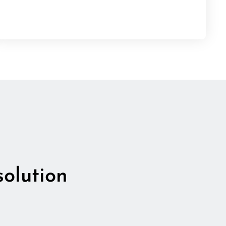
⨯
solution