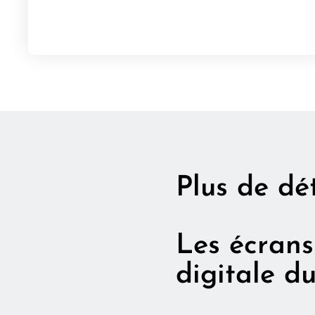
Plus de dét
Les écrans
digitale d