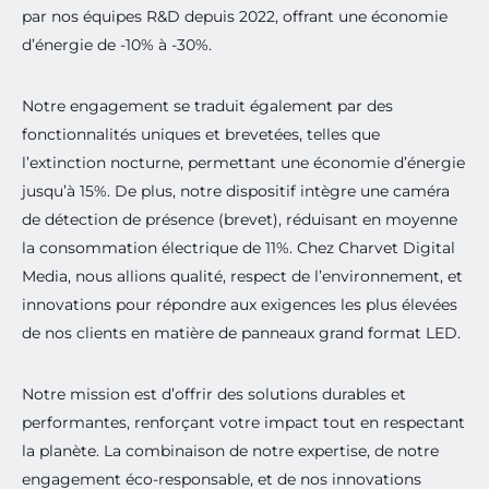
par nos équipes R&D depuis 2022, offrant une économie
Du
, Porte de Versailles,
24 au 26 novembre 2026
d’énergie de -10% à -30%.
découvrez comment un affichage nouvelle
génération informe, alerte et valorise votre territoire
au quotidien.
Notre engagement se traduit également par des
fonctionnalités uniques et brevetées, telles que
Rencontrons-nous au salon
l’extinction nocturne, permettant une économie d’énergie
jusqu’à 15%. De plus, notre dispositif intègre une caméra
de détection de présence (brevet), réduisant en moyenne
la consommation électrique de 11%. Chez Charvet Digital
Media, nous allions qualité, respect de l’environnement, et
innovations pour répondre aux exigences les plus élevées
de nos clients en matière de panneaux grand format LED.
Notre mission est d’offrir des solutions durables et
performantes, renforçant votre impact tout en respectant
la planète. La combinaison de notre expertise, de notre
engagement éco-responsable, et de nos innovations