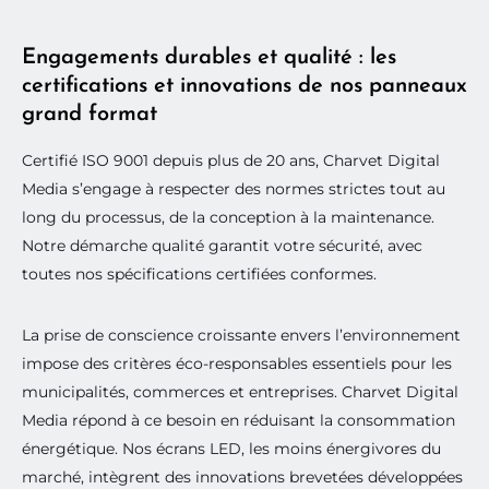
Engagements durables et qualité : les
certifications et innovations de nos panneaux
grand format
⨯
Certifié ISO 9001 depuis plus de 20 ans, Charvet Digital
L'audace est locale.
Media s’engage à respecter des normes strictes tout au
Charvet
long du processus, de la conception à la maintenance.
Notre démarche qualité garantit votre sécurité, avec
l'affiche
toutes nos spécifications certifiées conformes.
.
La prise de conscience croissante envers l’environnement
EN GRAND
impose des critères éco-responsables essentiels pour les
municipalités, commerces et entreprises. Charvet Digital
Media répond à ce besoin en réduisant la consommation
Salon des Maires & des
énergétique. Nos écrans LED, les moins énergivores du
Collectivités Locales 2026
marché, intègrent des innovations brevetées développées