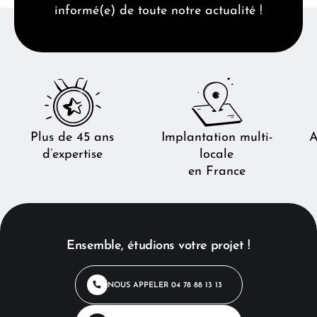
informé(e) de toute notre actualité !
Plus de 45 ans
Implantation multi-
A
d’expertise
locale
en France
Ensemble, étudions votre projet !
NOUS APPELER
04 78 88 13 13