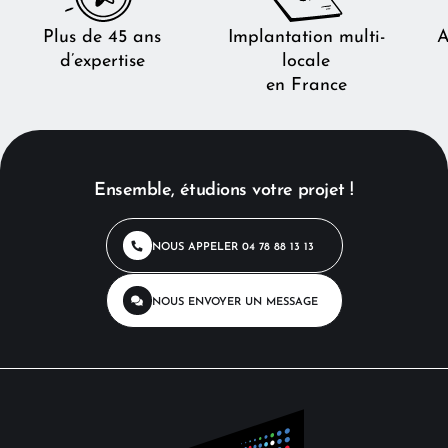
Plus de 45 ans
Implantation multi-
A
d’expertise
locale
en France
Ensemble, étudions votre projet !
NOUS APPELER
04 78 88 13 13
NOUS ENVOYER
UN MESSAGE