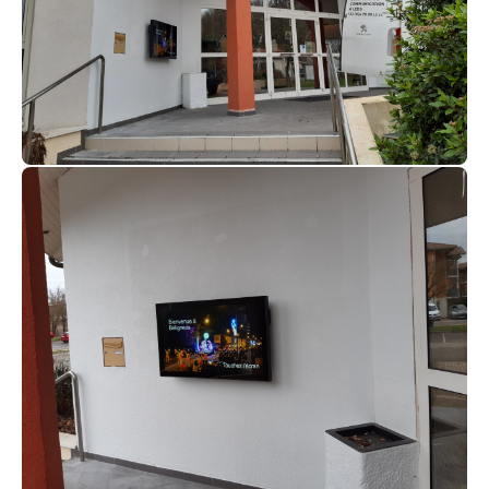
Salon des Maires & des
Collectivités Locales 2026
Du
, Porte de Versailles,
24 au 26 novembre 2026
découvrez comment un affichage nouvelle
génération informe, alerte et valorise votre territoire
au quotidien.
Rencontrons-nous au salon